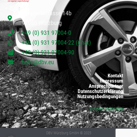
Paradiesstrasse 14b
97080 Würzburg
+49 (0) 931 97004-0
+49 (0) 931 97004-22 (Chat)
+49 (0) 931 97004-90
hello@dbv.eu
Kontakt
Impressum
Ansprechpartner
Datenschutzerklärung
Nutzungsbedingungen
Cookies Verwalten
DBV Würzburg GmbH © 2025