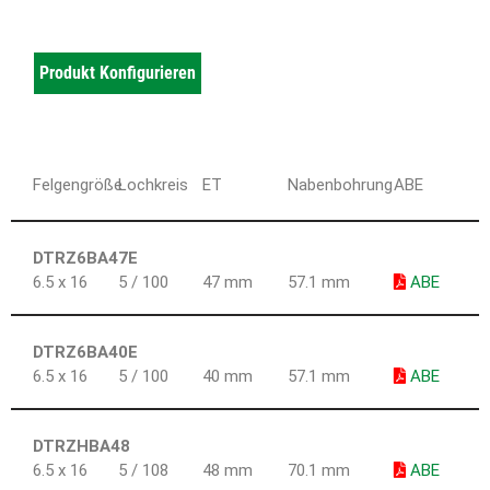
Produkt Konfigurieren
Felgengröße
Lochkreis
ET
Nabenbohrung
ABE
DTRZ6BA47E
6.5 x 16
5 / 100
47 mm
57.1 mm
ABE
DTRZ6BA40E
6.5 x 16
5 / 100
40 mm
57.1 mm
ABE
DTRZHBA48
6.5 x 16
5 / 108
48 mm
70.1 mm
ABE