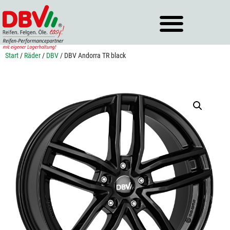
Zum
Inhalt
springen
Start
/
Räder
/
DBV
/ DBV Andorra TR black