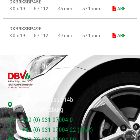
DKB9K8BP45E
8.0 x 19
5 / 112
45 mm
57.1 mm
ABE
DKB9K8BP49E
8.0 x 19
5 / 112
49 mm
57.1 mm
ABE
Paradiesstrasse 14b
97080 Würzburg
+49 (0) 931 97004-0
+49 (0) 931 97004-22 (Chat)
+49 (0) 931 97004-90