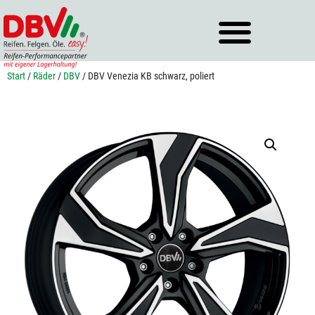
Zum
Inhalt
springen
Start
/
Räder
/
DBV
/ DBV Venezia KB schwarz, poliert