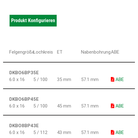
Produkt Konfigurieren
Felgengröße
Lochkreis
ET
Nabenbohrung
ABE
DKBO6BP35E
6.0 x 16
5 / 100
35 mm
57.1 mm
ABE
DKBO6BP45E
6.0 x 16
5 / 100
45 mm
57.1 mm
ABE
DKBO8BP43E
6.0 x 16
5 / 112
43 mm
57.1 mm
ABE